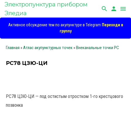
Электропунктура прибором
search
person
menu
Эледиа
Активное обсуждение тем по акупунктуре в Telegram
Переходи в
группу
Главная
»
Атлас акупунктурных точек
»
Внеканальные точки PC
РС78 ЦЗЮ-ЦИ
РС78 ЦЗЮ-ЦИ — под остистым отростком 1-го крестцового
позвонка