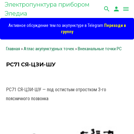
Электропунктура прибором
search
person
menu
Эледиа
Активное обсуждение тем по акупунктуре в Telegram
Переходи в
группу
Главная
»
Атлас акупунктурных точек
»
Внеканальные точки PC
РС71 СЯ-ЦЗИ-ШУ
РС71 СЯ-ЦЗИ-ШУ — под остистым отростком 3-го
поясничного позвонка