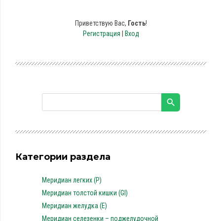
Приветствую Вас
,
Гость
!
Регистрация
|
Вход
Категории раздела
Меридиан легких (P)
Меридиан толстой кишки (GI)
Меридиан желудка (E)
Меридиан селезенки – поджелудочной