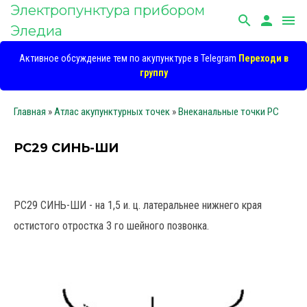
Электропунктура прибором
search
person
menu
Эледиа
Активное обсуждение тем по акупунктуре в Telegram
Переходи в
группу
Главная
»
Атлас акупунктурных точек
»
Внеканальные точки PC
РС29 СИНЬ-ШИ
РС29 СИНЬ-ШИ - на 1,5 и. ц. латеральнее нижнего края
остистого отростка 3 го шейного позвонка.