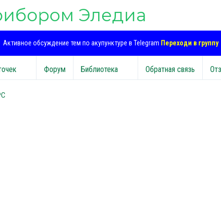
рибором Эледиа
Активное обсуждение тем по акупунктуре в Telegram
Переходи в группу
точек
Форум
Библиотека
Обратная связь
От
PC