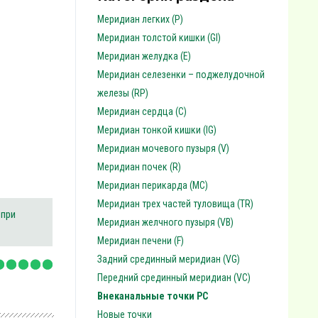
Меридиан легких (P)
Меридиан толстой кишки (GI)
Меридиан желудка (E)
Меридиан селезенки – поджелудочной
железы (RP)
Меридиан сердца (C)
Меридиан тонкой кишки (IG)
Меридиан мочевого пузыря (V)
Меридиан почек (R)
Меридиан перикарда (MC)
Меридиан трех частей туловища (TR)
 при
Меридиан желчного пузыря (VB)
Меридиан печени (F)
Задний срединный меридиан (VG)
Передний срединный меридиан (VC)
Внеканальные точки PC
Новые точки