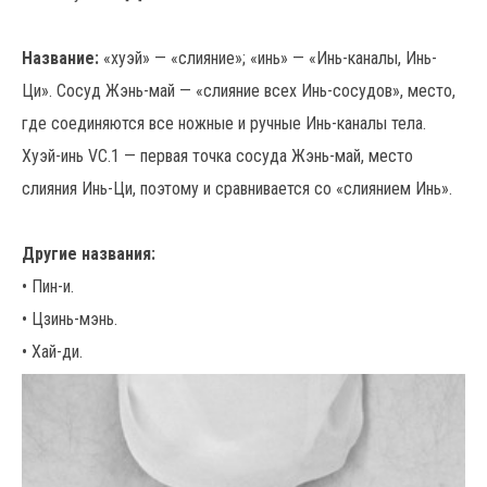
Название:
«хуэй» — «слияние»; «инь» — «Инь-каналы, Инь-
Ци». Сосуд Жэнь-май — «слияние всех Инь-сосудов», место,
где соединяются все ножные и ручные Инь-каналы тела.
Хуэй-инь VC.1 — первая точка сосуда Жэнь-май, место
слияния Инь-Ци, поэтому и сравнивается со «слиянием Инь».
Другие названия:
• Пин-и.
• Цзинь-мэнь.
• Хай-ди.