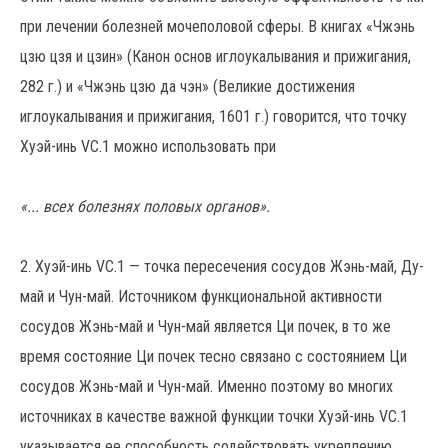
при лечении болезней мочеполовой сферы. В книгах «Чжэнь
цзю цзя и цзин» (Канон основ иглоукалывания и прижигания,
282 г.) и «Чжэнь цзю да чэн» (Великие достижения
иглоукалывания и прижигания, 1601 г.) говорится, что точку
Хуэй-инь VC.1 можно использовать при
«... всех болезнях половых органов».
2. Хуэй-инь VC.1 — точка пересечения сосудов Жэнь-май, Ду-
май и Чун-май. Источником функциональной активности
сосудов Жэнь-май и Чун-май является Ци почек, в то же
время состояние Ци почек тесно связано с состоянием Ци
сосудов Жэнь-май и Чун-май. Именно поэтому во многих
источниках в качестве важной функции точки Хуэй-инь VC.1
указывается ее способность содействовать укреплению