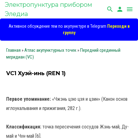
Электропунктура прибором
search
person
menu
Эледиа
Активное обсуждение тем по акупунктуре в Telegram
Переходи в
группу
Главная
»
Атлас акупунктурных точек
»
Передний срединный
меридиан (VC)
VC1 Хуэй-инь (REN 1)
Первое упоминание:
«Чжэнь цзю цзя и цзин» (Канон основ
иглоукалывания и прижигания, 282 г.).
Классификация:
точка пересечения сосудов Жэнь-май, Ду-
май и Чун-май [6].