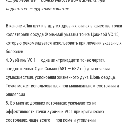
«...при избытке — болезненность кожи живота, при
недостатке — зуд кожи живота».
В каноне «Лин шу» и в других древних книгах в качестве точки
коллатерали сосуда Жэнь-май указана точка Цзю-вэй VC.15,
которую рекомендуется использовать при лечении указанных
болезней.
4. Хуэй-инь VC.1 — одна из «тринадцати точек черта»,
предложенных Сунь Сымяо (581 — 682 гг.) для лечения
сумасшествия, успокоения жизненного духа Шэнь сердца.
Точка может использоваться при маниакальном состоянии и
эпилепсии.
5. Во многих древних источниках указывается на
эффективность точки Хуэй-инь VC.1 при критических
состояниях, чаще всего — при коме и утоплении.