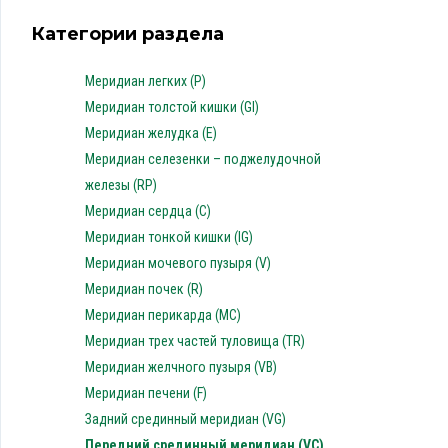
Категории раздела
Меридиан легких (P)
Меридиан толстой кишки (GI)
Меридиан желудка (E)
Меридиан селезенки – поджелудочной
железы (RP)
Меридиан сердца (C)
Меридиан тонкой кишки (IG)
Меридиан мочевого пузыря (V)
Меридиан почек (R)
Меридиан перикарда (MC)
Меридиан трех частей туловища (TR)
Меридиан желчного пузыря (VB)
Меридиан печени (F)
Задний срединный меридиан (VG)
Передний срединный меридиан (VC)