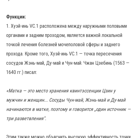
Функции:
1. Хуэй-инь VC.1 расположена между наружными половыми
органами и задним проходом, является важной локальной
точкой лечения болезней мочеполовой сферы и заднего
прохода. Кроме того, Хуэй-инь VC.1 — точка пересечения
сосудов Жэнь-май, Ду-май и Чун-май. Чжан Цзебинь (1563 —
1640 гг.) писал:
«Матка — это место хранения квинтэссенции Цзин у
мужчин и женщин... Сосуды Чун-май, Жэнь-май и Ду-май
начинаются в матке, поэтому и говорится „один источник —
три разветвления".
Этим также можно объяснить высокую эффективность точки