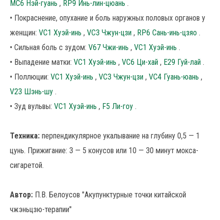
MC6 Нэй-гуань
,
RP9 Инь-лин-цюань
.
• Покраснение, опухание и боль наружных половых органов у
женщин:
VC1 Хуэй-инь
,
VC3 Чжун-цзи
,
RP6 Сань-инь-цзяо
.
• Сильная боль с зудом:
V67 Чжи-инь
,
VC1 Хуэй-инь
.
• Выпадение матки:
VC1 Хуэй-инь
,
VC6 Ци-хай
,
Е29 Гуй-лай
.
• Поллюции:
VC1 Хуэй-инь
,
VC3 Чжун-цзи
,
VC4 Гуань-юань
,
V23 Шэнь-шу
.
• Зуд вульвы:
VC1 Хуэй-инь
,
F5 Ли-гоу
.
Техника:
перпендикулярное укалывание на глубину 0,5 — 1
цунь. Прижигание: 3 — 5 конусов или 10 — 30 минут мокса-
сигаретой.
Автор:
П.В. Белоусов "Акупунктурные точки китайской
чжэньцзю-терапии"