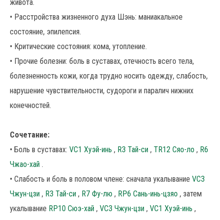
живота.
• Расстройства жизненного духа Шэнь: маниакальное
состояние, эпилепсия.
• Критические состояния: кома, утопление.
• Прочие болезни: боль в суставах, отечность всего тела,
болезненность кожи, когда трудно носить одежду, слабость,
нарушение чувствительности, судороги и паралич нижних
конечностей.
Сочетание:
• Боль в суставах:
VC1 Хуэй-инь
,
R3 Тай-си
,
TR12 Сяо-ло
,
R6
Чжао-хай
.
• Слабость и боль в половом члене: сначала укалывание
VC3
Чжун-цзи
,
R3 Тай-си
,
R7 Фу-лю
,
RP6 Сань-инь-цзяо
, затем
укалывание
RP10 Сюэ-хай
,
VC3 Чжун-цзи
,
VC1 Хуэй-инь
,